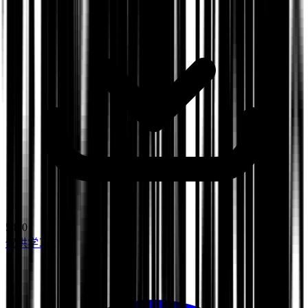
5440
仅供学习