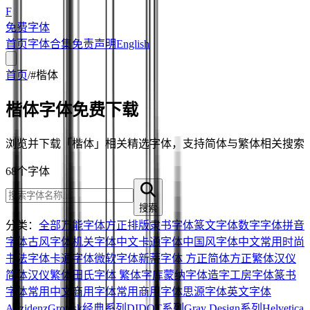
F
免费字体
首页
字体合集
免责声明
English
首页
/
#
楷体
楷体
字体免费下载
浏览并下载「
楷体
」相关精选字体，支持简体与繁体相关搜索
68
个字体
搜索
分类：
全部
万能字体
方正排版
隶书字体
篆文字体
数字字体
拼音
字体
古风字体
机关字体
中文卡通字体
中国风字体
中文常用时尚
书法字体
卡通字体
微软字体
新蒂字体
方正简体
方正繁体
汉仪
简体
汉仪繁体
田氏字体
繁体字库
蒙纳字体
造字工房字体
篆书
字体
常用中文
商用字体
常用商用字体
思源字体
英文字体
AkzidenzGrotesk经典系列
DIDOT系列
Gray Design系列
Helvetica