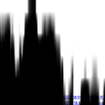
楷体
字体
古风字体
机关字体
中文卡通字体
中国风字体
中文常用时尚
书
用中文
商用字体
常用商用字体
思源字体
英文字体
AkzidenzGrot