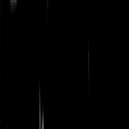
浏览次数
114
下载次数
17.13
MB 文件大小
TTF
文件格式
文件名
文件大小
文件格式
下载次数
17.13
MB
TTF
114
方正曾正国楷体
.ttf