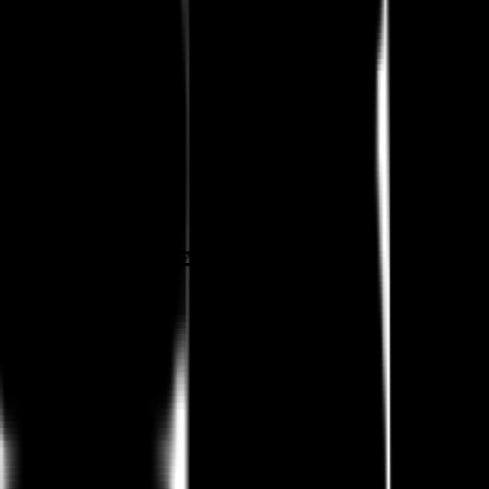
更多「楷体」字体
查看全部分类 →
免费商用