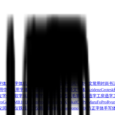
字体
古风字体
机关字体
中文卡通字体
中国风字体
中文常用时尚
书
用中文
商用字体
常用商用字体
思源字体
英文字体
AkzidenzGrot
友字体
微软字体库
新蒂字体
田氏字体
古风毛笔书法
造字工房
造字
ro
GothicMB101Pr5
JunPro
KakuminPro
KyokaICAPro
MaruFoPro
Ryum
仪润圆
汉仪铁线黑
汉仪新字体
MHGHagoromoTHK
方正字体
手写