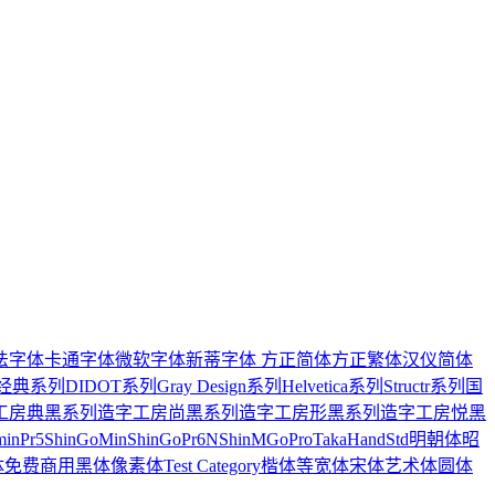
法字体
卡通字体
微软字体
新蒂字体
方正简体
方正繁体
汉仪简体
esk经典系列
DIDOT系列
Gray Design系列
Helvetica系列
Structr系列
国
工房典黑系列
造字工房尚黑系列
造字工房形黑系列
造字工房悦黑
inPr5
ShinGoMin
ShinGoPr6N
ShinMGoPro
TakaHandStd
明朝体
昭
体
免费商用
黑体
像素体
Test Category
楷体
等宽体
宋体
艺术体
圆体