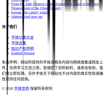
From the Jade Dragon of the Hongshan Culture to the New
Dragon Seal of the Qing Dynasty
korean bbq canary wharf
chinese food near me
关于我们
字体分类大全
字体合集
知识产权声明
English Version
免责声明：网站所提供的字体及相关内容均网络搜集或网友上
传，仅供学习交流之用，若侵犯了您的权利，请来信告知，我
们将立即处理。另外字体天下网站也不对内容的真实性和准确
性提供任何担保。
©
2026
字体世界
保留所有权利