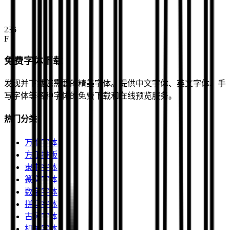
236
F
免费字体下载
发现并下载您需要的精美字体。提供中文字体、英文字体、手
写字体等各种字体的免费下载和在线预览服务。
热门分类
万能字体
方正排版
隶书字体
篆文字体
数字字体
拼音字体
古风字体
机关字体