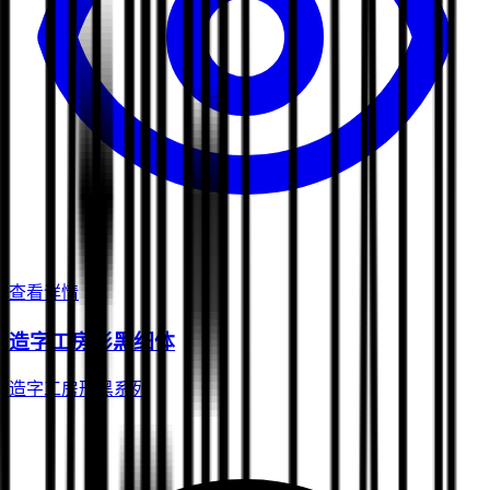
查看详情
造字工房形黑细体
造字工房形黑系列