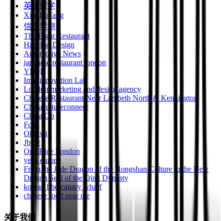
英国留学
XingFuTang
信息学测
The Eight Restaurant
HaoHao Design
Automotive News
japanese restaurant london
YI QI
Imaginnovation Lab
London marketing and design agency
Chinese Restaurant Near Lambeth North & Kennington
Chinacultureconnect
China Op
Fcdn
Okhiwi
Jbyw
One Rice London
yeos europe
From the Jade Dragon of the Hongshan Culture to the New
Dragon Seal of the Qing Dynasty
korean bbq canary wharf
chinese food near me
关于我们