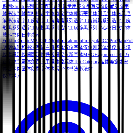
系列
Structr系列
国际范英文字体
常用英文
手写英文
时尚英文字
体
书法字体库
叶根友字体
微软字体库
新蒂字体
田氏字体
古风毛
笔书法
造字工房
造字工房典黑系列
造字工房尚黑系列
造字工房
形黑系列
造字工房悦黑系列
造字工房静黑系列
字心坊
日文字体
教科书体
日本森泽
FolkPro
GothicMB101Pr5
JunPro
KakuminPro
KyokaICAPro
MaruFoP
明朝体
昭和书法字体
白舟字体
汉仪字体
汉仪刚艺体
汉仪文黑
汉
仪旗黑
汉仪润圆
汉仪铁线黑
汉仪新字体
MHGHagoromoTHK
方
正字体
手写体
免费商用
黑体
像素体
Test Category
楷体
等宽体
宋
体
艺术体
圆体
创意字体
像素字体
书法
书法体
仅供学习