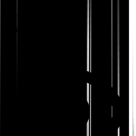
查看详情
造字工房艺尚常规体
造字工房