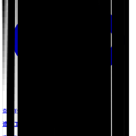
查看详情
造字工房言宋常规体