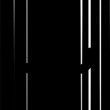
94
仅供学习