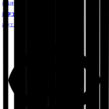
查看详情
造字工房童心常规体
造字工房