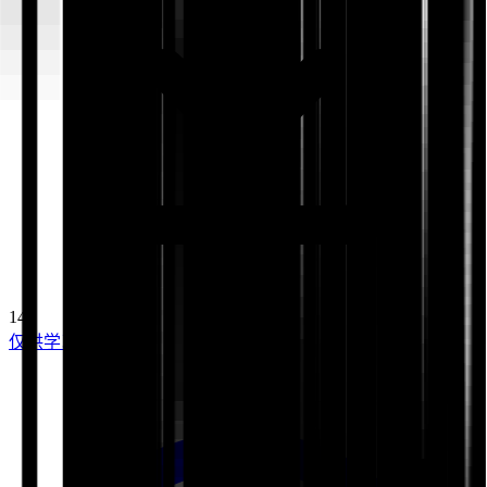
147
仅供学习