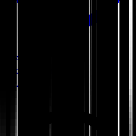
查看详情
造字工房致黑常规体
造字工房