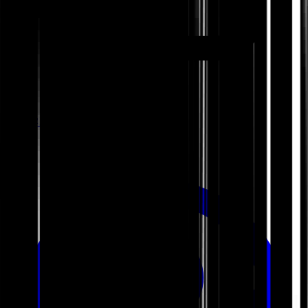
111
仅供学习