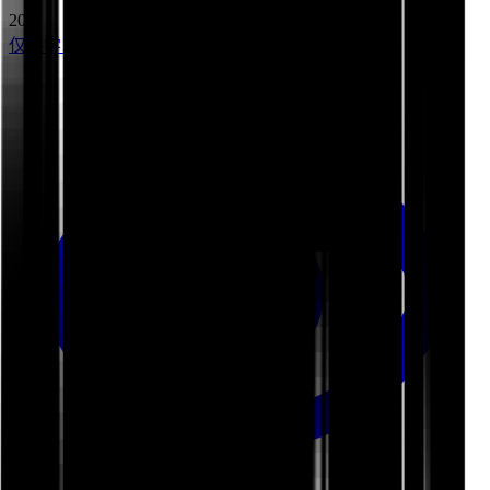
200
仅供学习