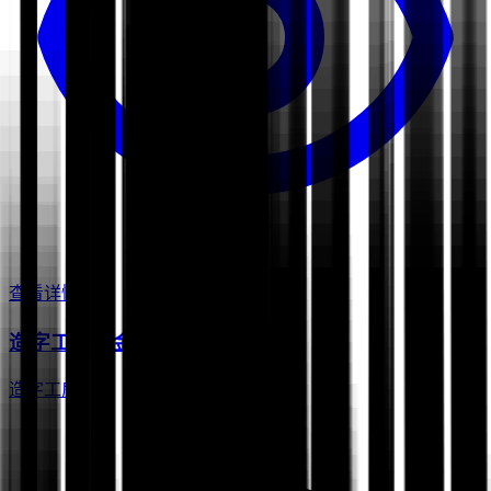
查看详情
造字工房黄金时代(非商用)细体
造字工房