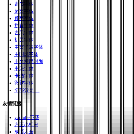
隶书字体
篆文字体
数字字体
拼音字体
古风字体
机关字体
中文卡通字体
中国风字体
中文常用时尚
书法字体
卡通字体
微软字体
全部分类 →
友情链接
youtube下载
方正小标宋
成语大全