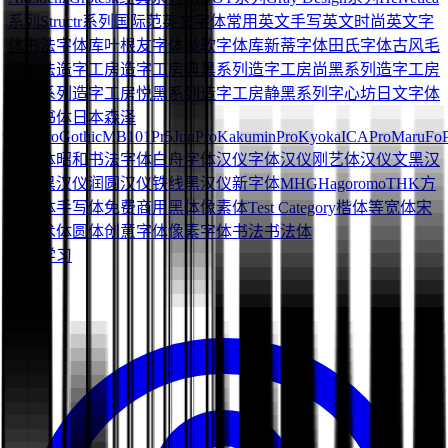
系列
Structr系列
国际范英文字体
常用英文
手写英文
时尚英文字
体
书法字体库
叶根友字体
微软字体库
新蒂字体
田氏字体
古风毛
笔书法
造字工房
造字工房典黑系列
造字工房尚黑系列
造字工房
形黑系列
造字工房悦黑系列
造字工房静黑系列
字心坊
日文字体
教科书体
日本森泽
FolkPro
GothicMB101Pr5
JunPro
KakuminPro
KyokaICAPro
MaruFoP
明朝体
昭和书法字体
白舟字体
汉仪字体
汉仪刚艺体
汉仪文黑
汉
仪旗黑
汉仪润圆
汉仪铁线黑
汉仪新字体
MHGHagoromoTHK
方
正字体
手写体
免费商用
黑体
像素体
Test Category
楷体
等宽体
宋
体
艺术体
圆体
创意字体
像素字体
书法
书法体
仅供学习