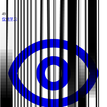
49
仅供学习