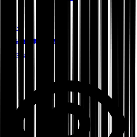
查看详情
叶根友蚕燕隶书(新春版)
叶根友字体