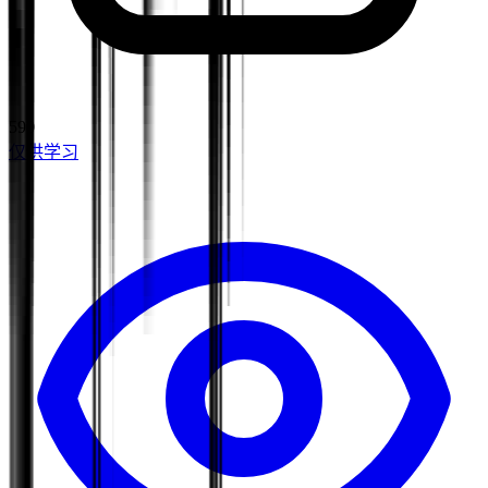
590
仅供学习