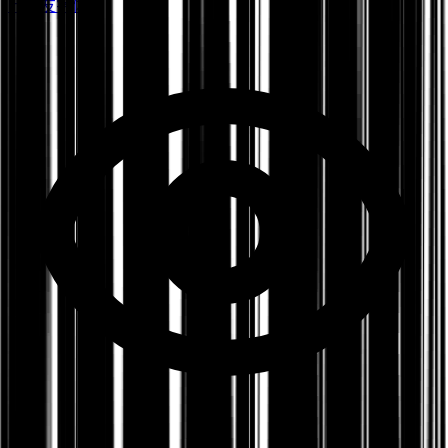
叶根友字体