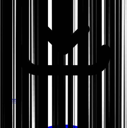
193
仅供学习