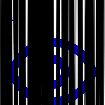
2342
仅供学习