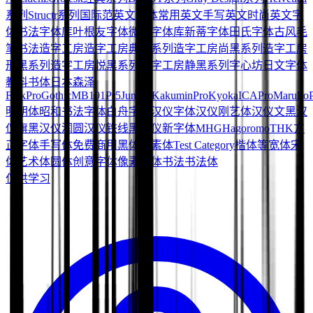
系列
Structr系列
国际范英文字体
常用英文
手写英文
时尚英文字
体
书法字体库
叶根友字体
微软字体库
新蒂字体
田氏字体
古风毛
笔书法
造字工房
造字工房典黑系列
造字工房尚黑系列
造字工房
形黑系列
造字工房悦黑系列
造字工房静黑系列
字心坊
日文字体
教科书体
日本森泽
FolkPro
GothicMB101Pr5
JunPro
KakuminPro
KyokaICAPro
MaruFoP
明朝体
昭和书法字体
白舟字体
汉仪字体
汉仪刚艺体
汉仪文黑
汉
仪旗黑
汉仪润圆
汉仪铁线黑
汉仪新字体
MHGHagoromoTHK
方
正字体
手写体
免费商用
黑体
像素体
Test Category
楷体
等宽体
宋
体
艺术体
圆体
创意字体
像素字体
书法
书法体
仅供学习