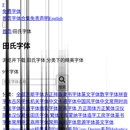
F
免费字体
首页
字体合集
免责声明
English
首页
/
田氏字体
田氏字体
浏览并下载
田氏字体
分类下的精美字体
9
个字体
搜索
分类：
全部
万能字体
方正排版
隶书字体
篆文字体
数字字体
拼音
字体
古风字体
机关字体
中文卡通字体
中国风字体
中文常用时尚
书法字体
卡通字体
微软字体
新蒂字体
方正简体
方正繁体
汉仪
简体
汉仪繁体
田氏字体
繁体字库
蒙纳字体
造字工房字体
篆书
字体
常用中文
商用字体
常用商用字体
思源字体
英文字体
AkzidenzGrotesk经典系列
DIDOT系列
Gray Design系列
Helvetica