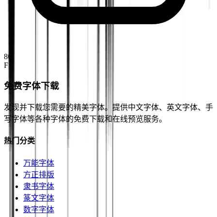
86
F
免费字体下载
发现并下载您需要的精美字体。提供中文字体、英文字体、手
写字体等各种字体的免费下载和在线预览服务。
热门分类
万能字体
方正排版
隶书字体
篆文字体
数字字体