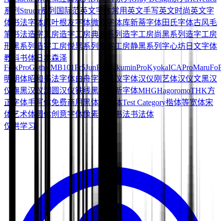
系列
Structr系列
国际范英文字体
常用英文
手写英文
时尚英文字
体
书法字体库
叶根友字体
微软字体库
新蒂字体
田氏字体
古风毛
笔书法
造字工房
造字工房典黑系列
造字工房尚黑系列
造字工房
形黑系列
造字工房悦黑系列
造字工房静黑系列
字心坊
日文字体
教科书体
日本森泽
FolkPro
GothicMB101Pr5
JunPro
KakuminPro
KyokaICAPro
MaruFoP
明朝体
昭和书法字体
白舟字体
汉仪字体
汉仪刚艺体
汉仪文黑
汉
仪旗黑
汉仪润圆
汉仪铁线黑
汉仪新字体
MHGHagoromoTHK
方
正字体
手写体
免费商用
黑体
像素体
Test Category
楷体
等宽体
宋
体
艺术体
圆体
创意字体
像素字体
书法
书法体
仅供学习