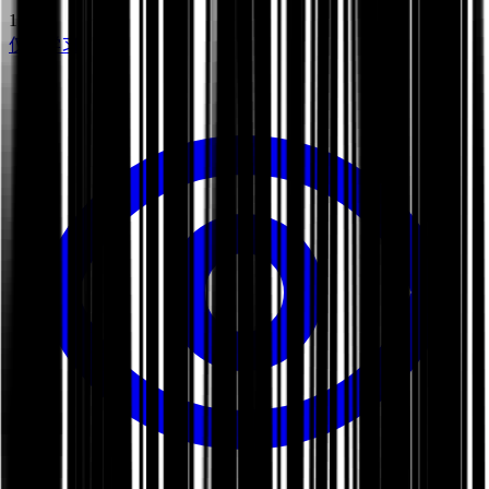
115
仅供学习