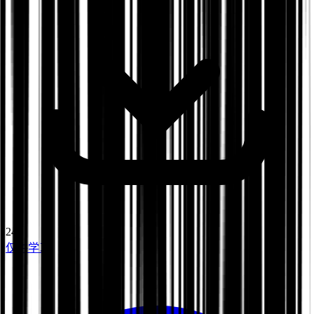
246
仅供学习