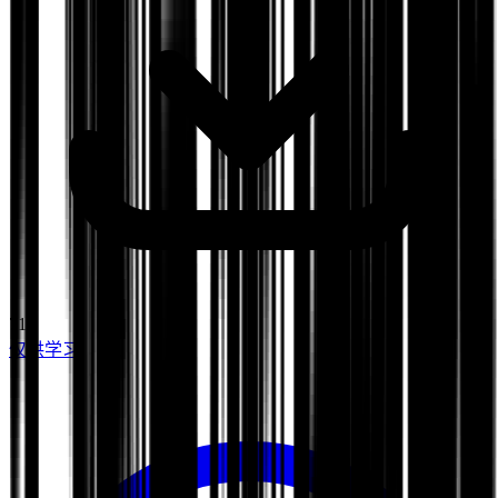
71
仅供学习