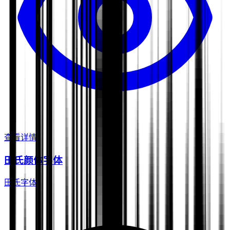
查看详情
田氏颜体字体
田氏字体