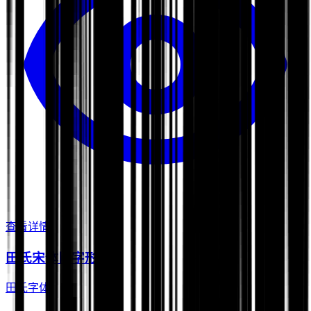
查看详情
田氏宋体旧字形
田氏字体