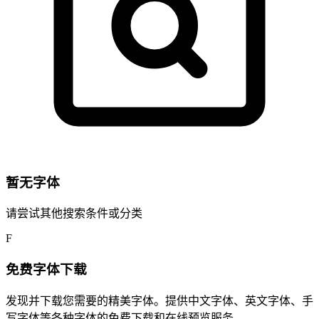
暂无字体
请尝试其他搜索条件或分类
F
免费字体下载
发现并下载您需要的精美字体。提供中文字体、英文字体、手
写字体等各种字体的免费下载和在线预览服务。