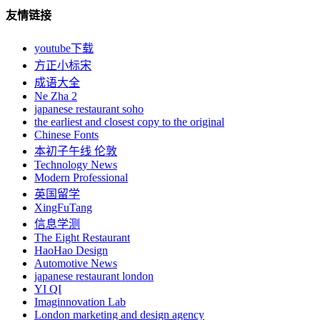
友情链接
youtube下载
方正小标宋
成语大全
Ne Zha 2
japanese restaurant soho
the earliest and closest copy to the original
Chinese Fonts
本初子午线 伦敦
Technology News
Modern Professional
英国留学
XingFuTang
信息学测
The Eight Restaurant
HaoHao Design
Automotive News
japanese restaurant london
YI QI
Imaginnovation Lab
London marketing and design agency