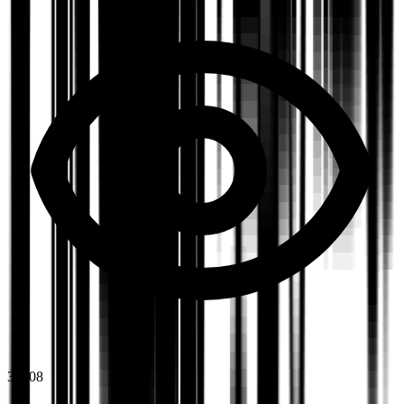
38908