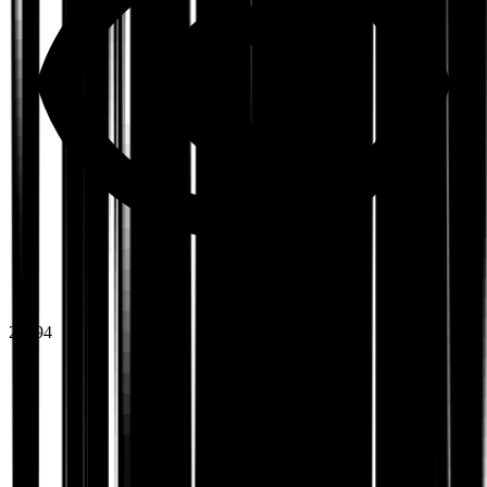
20194