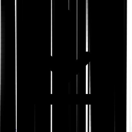
32202
仅供学习