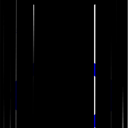
775241
个人免费