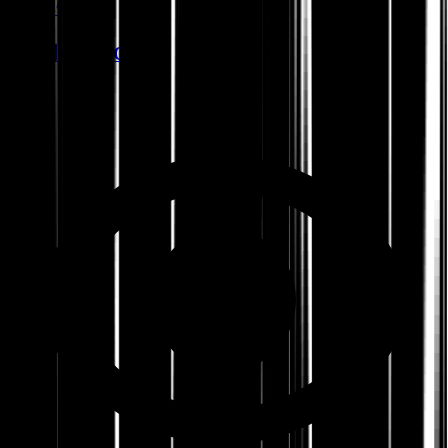
查看详情
方正小标宋_GBK