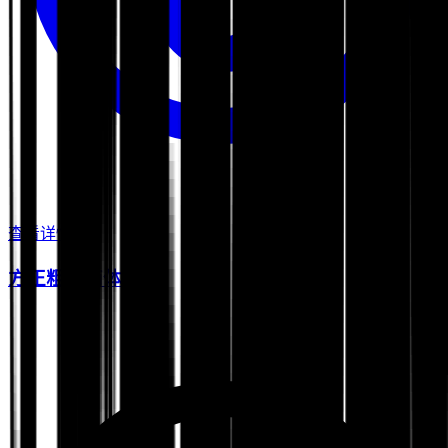
查看详情
方正粗圆简体