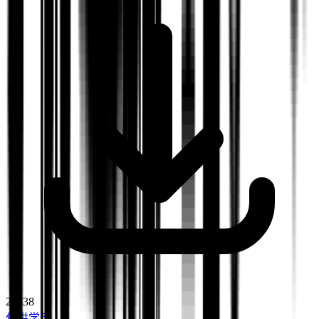
20838
仅供学习