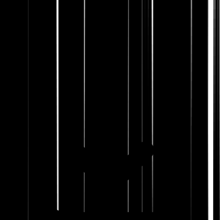
36799