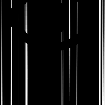
37776