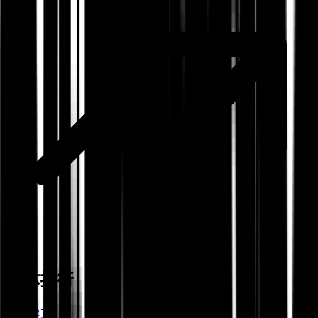
字体排行
仅供学习