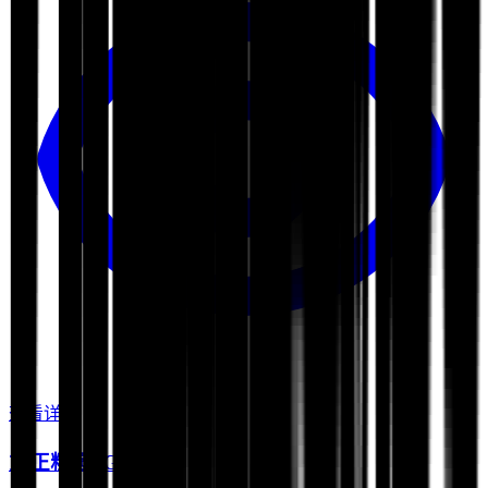
查看详情
方正粗圆_GBK