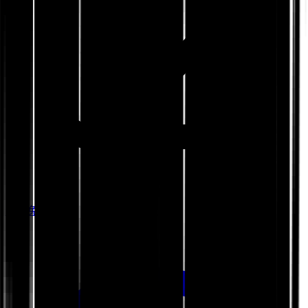
13
个人免费