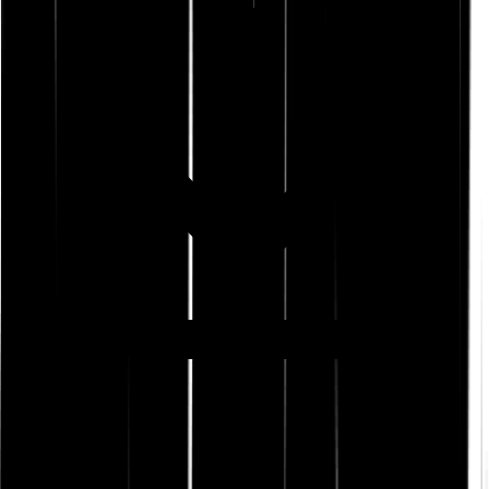
202
个人免费