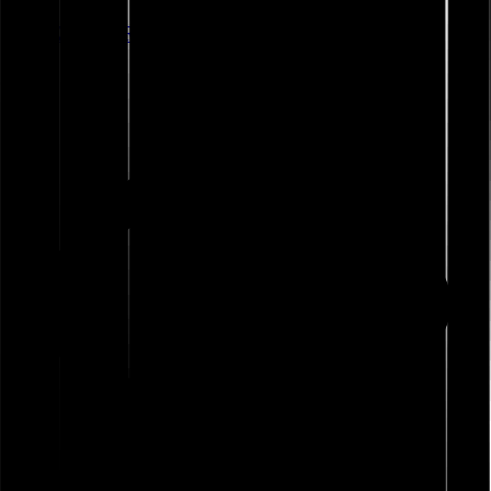
LongZhuTi-Regular