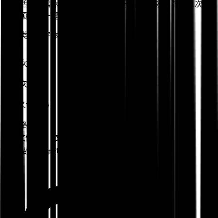
体。适用：黑体。仅限个人使用。已浏览311次，下载11次，
在线预览后一键下载。
同分类更多字体：
黑体
→
311
浏览次数
11
下载次数
4.76
MB 文件大小
TTF
文件格式
文件名
文件大小
文件格式
下载次数
4.76
MB
TTF
11
霞鹜尚智黑
.ttf