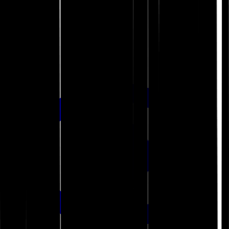
37
个人免费