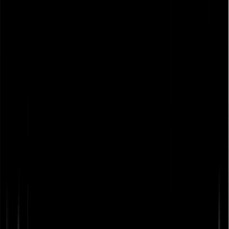
6
个人免费