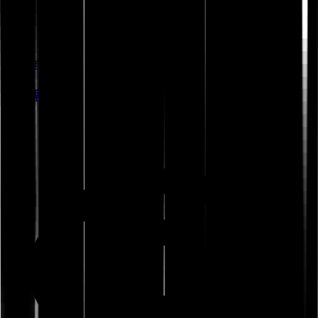
查看详情
纳米扁界黑