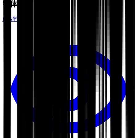
字体排行
仅供学习