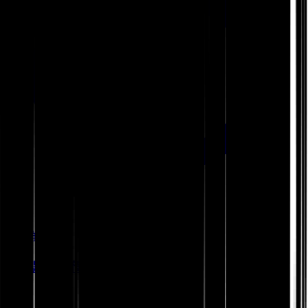
查看详情
汉仪黑棋体简