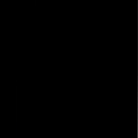
119
仅供学习