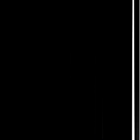
115
仅供学习