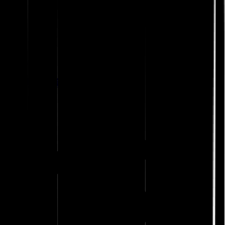
查看详情
汉仪黑咪体简