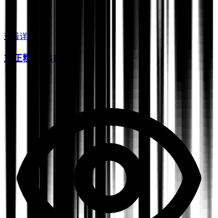
查看详情
方正粗圆_GBK