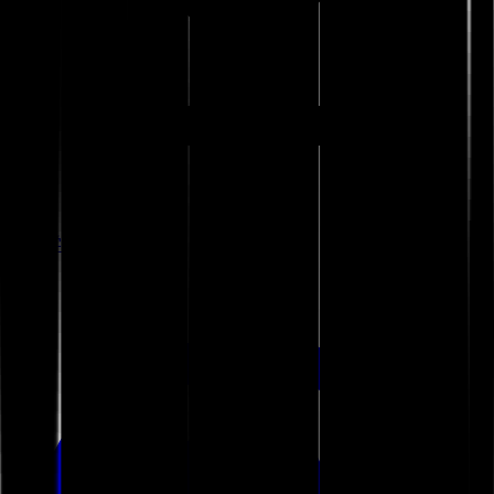
588
仅供学习