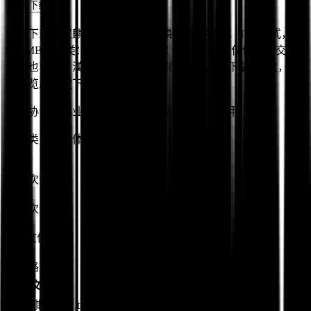
立即下载
免费下载汉仪麒麟体简（漢仪麒麟體簡）字体，TTF格式，约
8.28MB。分类：汉仪字体。适用：汉仪字体。仅供学习交
流。也可搜：漢仪麒麟體簡。已浏览2984次，下载112次，在
线预览后一键下载。
授权协议：
商业字体，仅供学习交流，禁止商用
同分类更多字体：
汉仪字体
→
2984
浏览次数
112
下载次数
8.28
MB 文件大小
TTF
文件格式
文件名
文件大小
文件格式
下载次数
8.28
MB
TTF
112
汉仪麒麟体简
.ttf