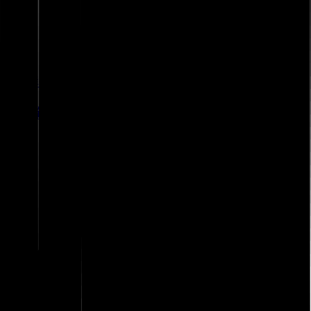
查看详情
汉仪黛玉体简