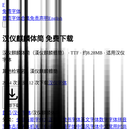
F
免费字体
首页
字体合集
免责声明
English
汉仪麒麟体简 免费下载
汉仪麒麟体简（漢仪麒麟體簡）
·
TTF
· 约
8.28
MB · 适用
汉仪
字体
其他检索名：
漢仪麒麟體簡
2984
次浏览
112
次下载
汉仪字体
立即下载
首页
/
汉仪字体
/
汉仪麒麟体简
分类：
全部
万能字体
方正排版
隶书字体
篆文字体
数字字体
拼音
字体
古风字体
机关字体
中文卡通字体
中国风字体
中文常用时尚