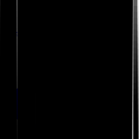
88
仅供学习