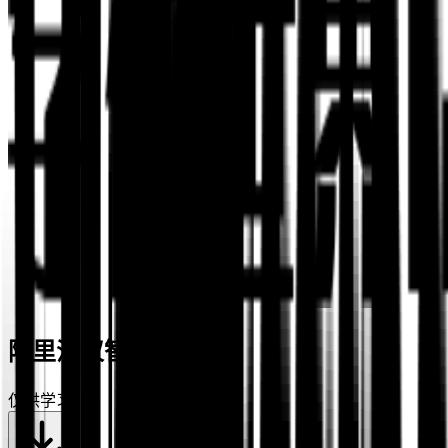
阿里汉仪智能黑体
仅供学习