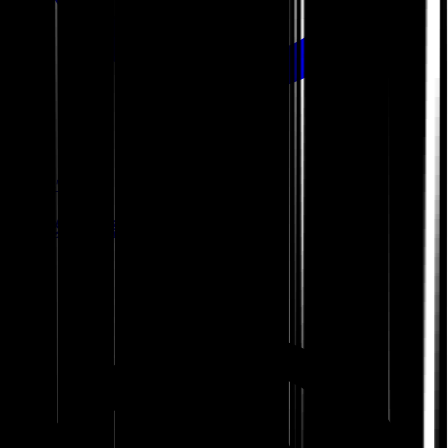
查看详情
方正韵动粗黑简体