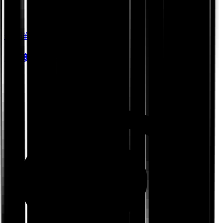
查看详情
方正颜宋简体_粗