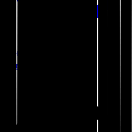
查看详情
方正黑体繁体