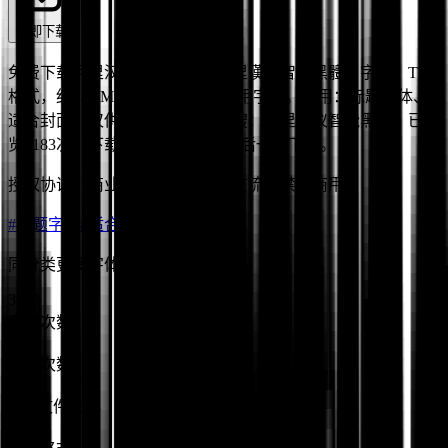
立即下载
免费下载阿里汉仪智能黑体（阿里漢仪智能黑體）字体，TTF
格式，约1.73MB。分类：常用商用字体。适用：标题字体、
适合封面。仅供学习交流。也可搜：阿里漢仪智能黑體。已浏
览3183次，下载366次，在线预览后一键下载。
授权协议：
商业字体，仅供学习交流，禁止商用
#
标题字体
#
适合封面
同分类更多字体：
常用商用字体
→
3183
浏览次数
366
下载次数
1.73
MB 文件大小
TTF