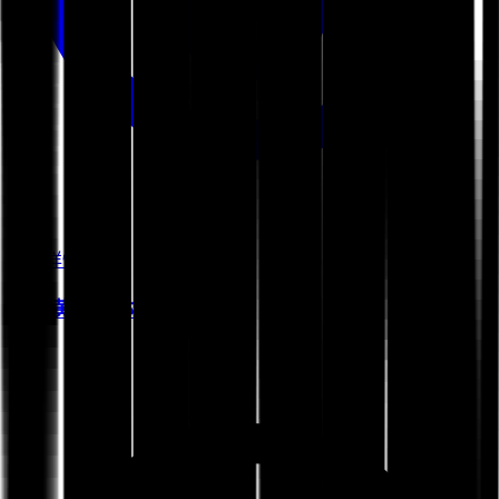
查看详情
方正黄草简体_0