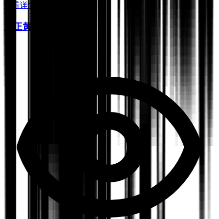
查看详情
方正黄草_GBK