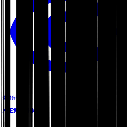
查看详情
方正黄草简体