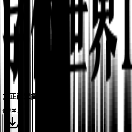
方正颜宋简体_大
仅供学习