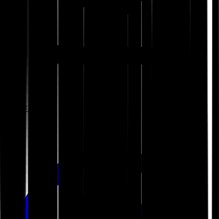
5429
仅供学习