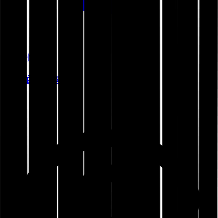
查看详情
方正龙爪繁体