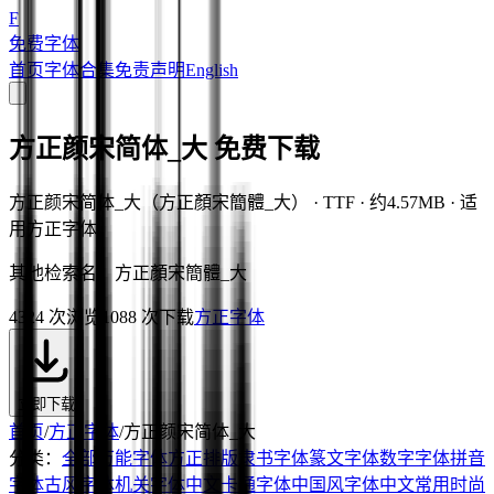
F
免费字体
首页
字体合集
免责声明
English
方正颜宋简体_大 免费下载
方正颜宋简体_大（方正顏宋簡體_大）
·
TTF
· 约
4.57
MB · 适
用
方正字体
其他检索名：
方正顏宋簡體_大
4324
次浏览
1088
次下载
方正字体
立即下载
首页
/
方正字体
/
方正颜宋简体_大
分类：
全部
万能字体
方正排版
隶书字体
篆文字体
数字字体
拼音
字体
古风字体
机关字体
中文卡通字体
中国风字体
中文常用时尚