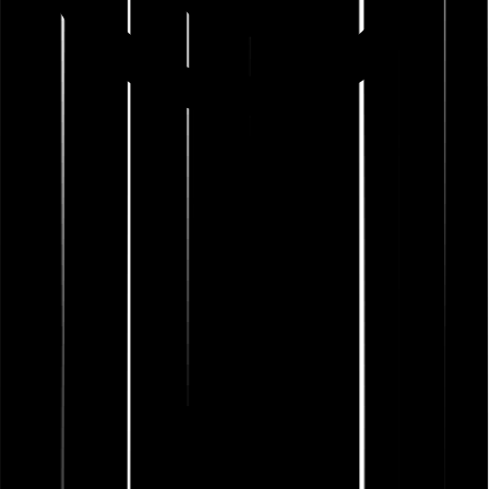
13874