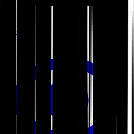
2094
仅供学习