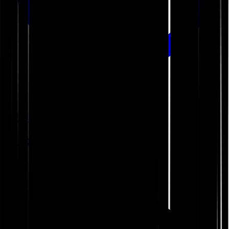
查看详情
方正龙爪简体