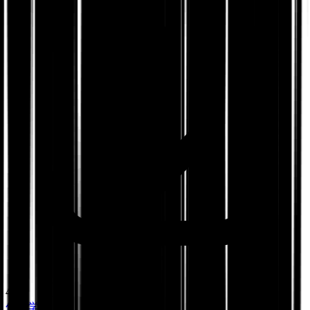
4524
仅供学习