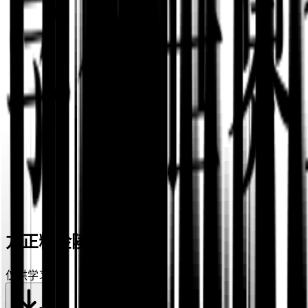
方正粗金陵简体
仅供学习