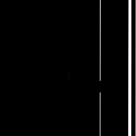
2094
仅供学习