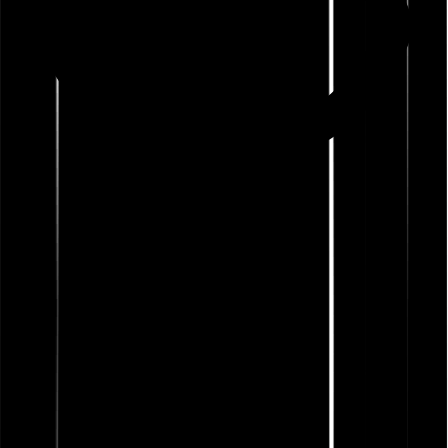
12935