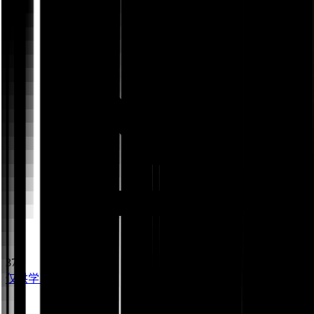
377
仅供学习