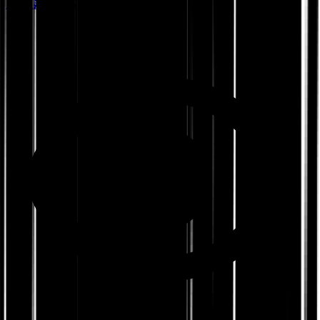
方正黑体_GBK