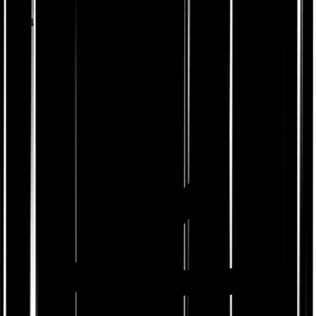
16824