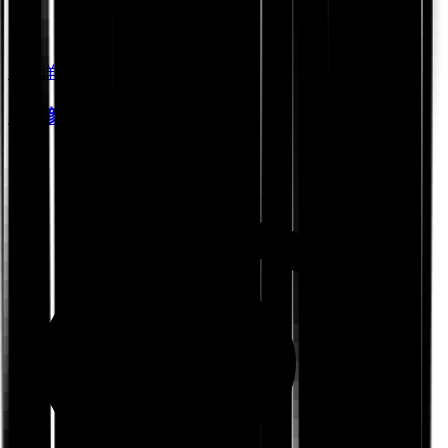
查看详情
方正颜宋简体_粗