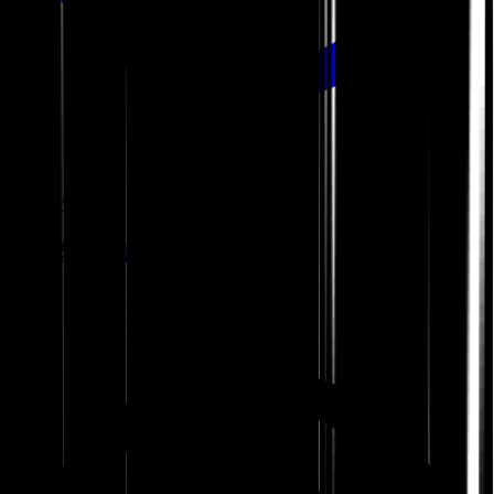
查看详情
方正韵动粗黑简体