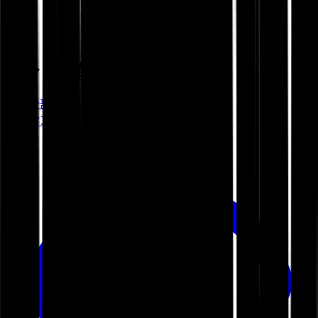
更多「标题字体」字体
查看全部分类 →
仅供学习