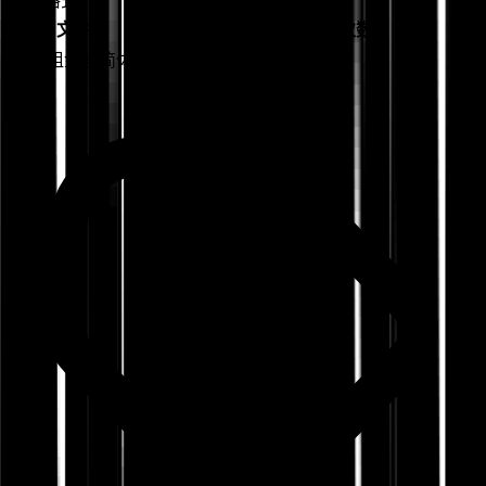
文件格式
文件名
文件大小
文件格式
下载次数
5.90
MB
TTF
1624
方正粗金陵简体
.ttf