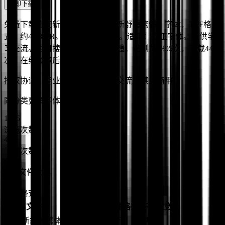
立即下载
免费下载方正新舒体繁体（方正新舒體繁體）字体，TTF格
式，约4.98MB。分类：方正字体。适用：方正字体。仅供学
习交流。也可搜：方正新舒體繁體。已浏览1895次，下载44
次，在线预览后一键下载。
授权协议：
商业字体，仅供学习交流，禁止商用
同分类更多字体：
方正字体
→
1895
浏览次数
44
下载次数
4.98
MB 文件大小
TTF
文件格式
文件名
文件大小
文件格式
下载次数
4.98
MB
TTF
44
方正新舒体繁体
.ttf