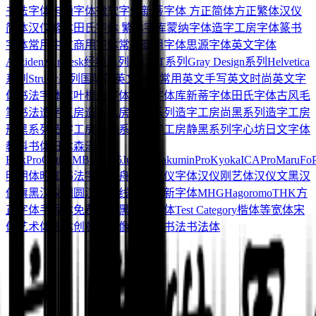
书法字体
卡通字体
微软字体
新蒂字体
方正简体
方正繁体
汉仪
简体
汉仪繁体
田氏字体
繁体字库
蒙纳字体
造字工房字体
篆书
字体
常用中文
商用字体
常用商用字体
思源字体
英文字体
AkzidenzGrotesk经典系列
DIDOT系列
Gray Design系列
Helvetica
系列
Structr系列
国际范英文字体
常用英文
手写英文
时尚英文字
体
书法字体库
叶根友字体
微软字体库
新蒂字体
田氏字体
古风毛
笔书法
造字工房
造字工房典黑系列
造字工房尚黑系列
造字工房
形黑系列
造字工房悦黑系列
造字工房静黑系列
字心坊
日文字体
教科书体
日本森泽
FolkPro
GothicMB101Pr5
JunPro
KakuminPro
KyokaICAPro
MaruFoP
明朝体
昭和书法字体
白舟字体
汉仪字体
汉仪刚艺体
汉仪文黑
汉
仪旗黑
汉仪润圆
汉仪铁线黑
汉仪新字体
MHGHagoromoTHK
方
正字体
手写体
免费商用
黑体
像素体
Test Category
楷体
等宽体
宋
体
艺术体
圆体
创意字体
像素字体
书法
书法体