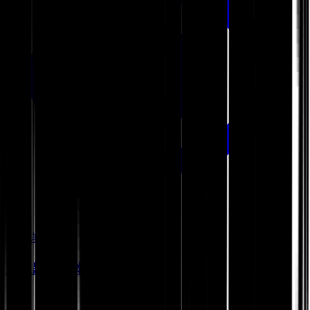
查看详情
方正黑体繁体