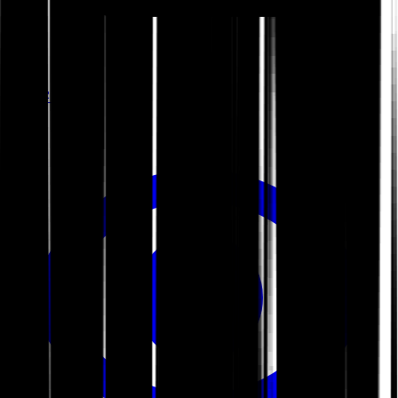
2094
仅供学习