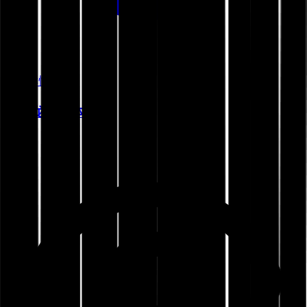
查看详情
方正龙爪繁体