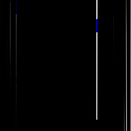
查看详情
方正龙爪简体