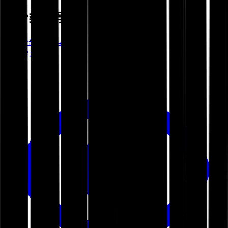
同分类推荐
查看全部分类 →
仅供学习