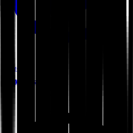
查看详情
方正黄草简体_0