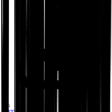
1165
仅供学习