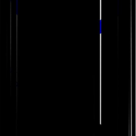
查看详情
方正龙爪简体