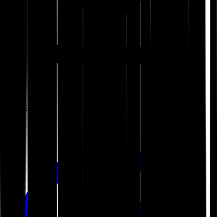
5436
仅供学习