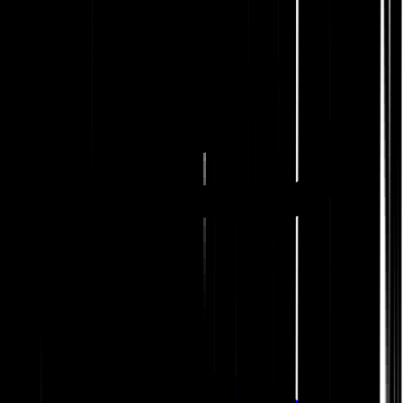
3501
仅供学习