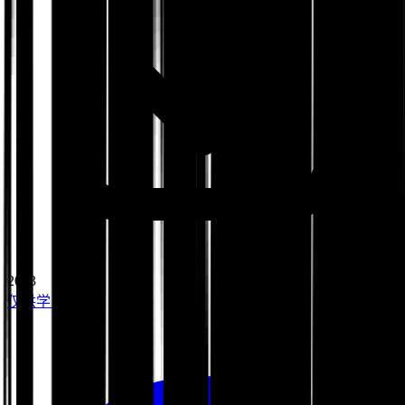
2053
仅供学习