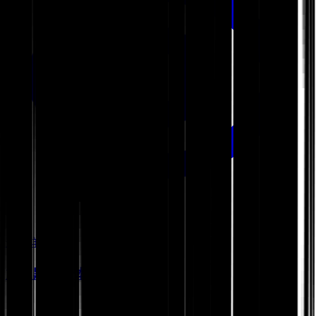
查看详情
方正黑体繁体