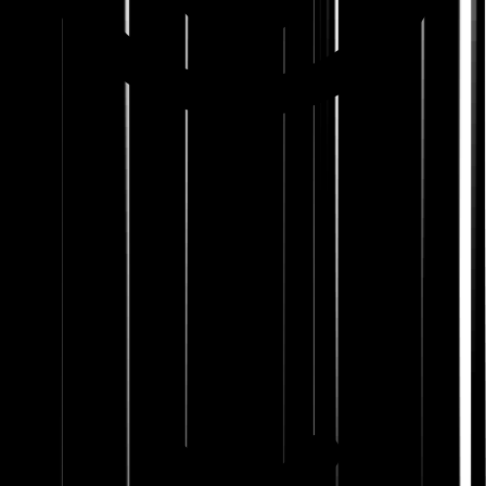
16862