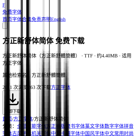
F
免费字体
首页
字体合集
免责声明
English
方正新舒体简体 免费下载
方正新舒体简体（方正新舒體簡體）
·
TTF
· 约
4.40
MB · 适用
方正字体
其他检索名：
方正新舒體簡體
2611
次浏览
263
次下载
方正字体
立即下载
首页
/
方正字体
/
方正新舒体简体
分类：
全部
万能字体
方正排版
隶书字体
篆文字体
数字字体
拼音
字体
古风字体
机关字体
中文卡通字体
中国风字体
中文常用时尚