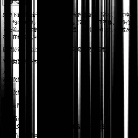
立即下载
免费下载方正新舒体简体（方正新舒體簡體）字体，TTF格
式，约4.40MB。分类：方正字体。适用：方正字体。仅供学
习交流。也可搜：方正新舒體簡體。已浏览2611次，下载263
次，在线预览后一键下载。
授权协议：
商业字体，仅供学习交流，禁止商用
同分类更多字体：
方正字体
→
2611
浏览次数
263
下载次数
4.40
MB 文件大小
TTF
文件格式
文件名
文件大小
文件格式
下载次数
4.40
MB
TTF
263
方正新舒体简体
.ttf