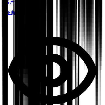
查看详情
方正黄草_GBK