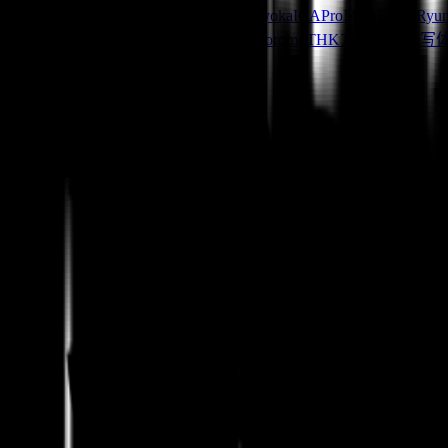
ro
GothicMB101Pr5
JunPro
KakuminPro
KyokaICAPro
MaruFoPro
Ryum
仪润圆
汉仪铁线黑
汉仪新字体
MHGHagoromoTHK
方正字体
手写