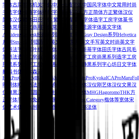
字体
古风字体
机关字体
中文卡通字体
中国风字体
中文常用时尚
书法字体
卡通字体
微软字体
新蒂字体
方正简体
方正繁体
汉仪
简体
汉仪繁体
田氏字体
繁体字库
蒙纳字体
造字工房字体
篆书
字体
常用中文
商用字体
常用商用字体
思源字体
英文字体
AkzidenzGrotesk经典系列
DIDOT系列
Gray Design系列
Helvetica
系列
Structr系列
国际范英文字体
常用英文
手写英文
时尚英文字
体
书法字体库
叶根友字体
微软字体库
新蒂字体
田氏字体
古风毛
笔书法
造字工房
造字工房典黑系列
造字工房尚黑系列
造字工房
形黑系列
造字工房悦黑系列
造字工房静黑系列
字心坊
日文字体
教科书体
日本森泽
FolkPro
GothicMB101Pr5
JunPro
KakuminPro
KyokaICAPro
MaruFoP
明朝体
昭和书法字体
白舟字体
汉仪字体
汉仪刚艺体
汉仪文黑
汉
仪旗黑
汉仪润圆
汉仪铁线黑
汉仪新字体
MHGHagoromoTHK
方
正字体
手写体
免费商用
黑体
像素体
Test Category
楷体
等宽体
宋
体
艺术体
圆体
创意字体
像素字体
书法
书法体