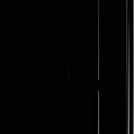
269
仅供学习