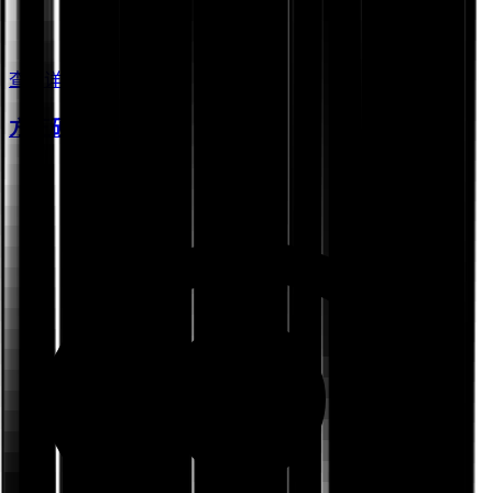
查看详情
方正硬笔楷书繁体