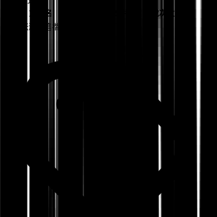
文件格式
文件名
文件大小
文件格式
下载次数
8.39
MB
TTF
88
方正张灏硬笔楷书
.ttf