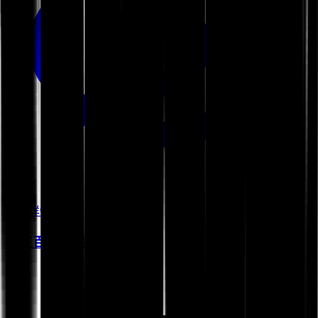
查看详情
方正百乐硬笔简体