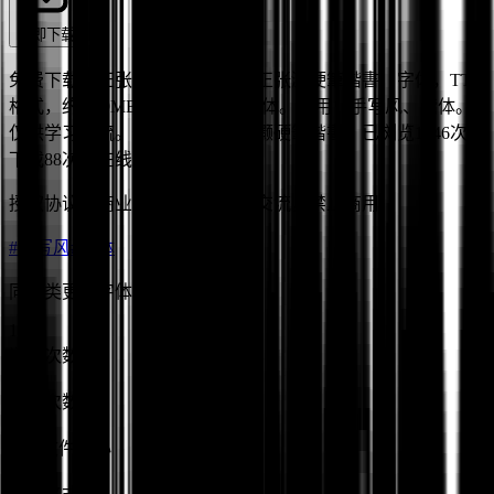
立即下载
免费下载方正张灏硬笔楷书（方正张灏硬筆楷書）字体，TTF
格式，约8.39MB。分类：方正字体。适用：手写风、楷体。
仅供学习交流。也可搜：方正张灏硬筆楷書。已浏览1846次，
下载88次，在线预览后一键下载。
授权协议：
商业字体，仅供学习交流，禁止商用
#
手写风
#
楷体
同分类更多字体：
方正字体
→
1846
浏览次数
88
下载次数
8.39
MB 文件大小
TTF