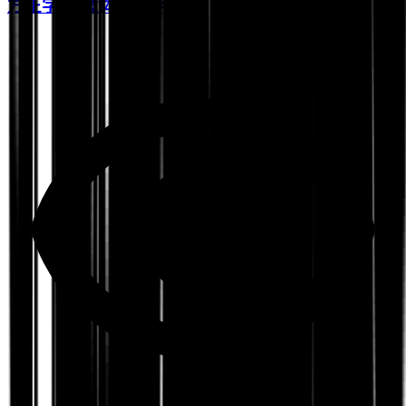
方正字迹-童体硬笔字体