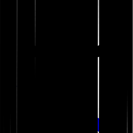
284
仅供学习