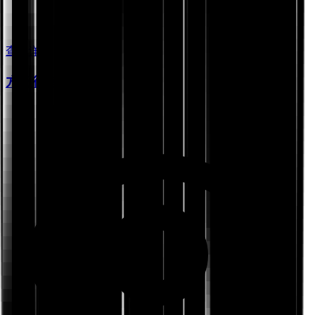
查看详情
方正行楷简体