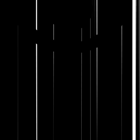
13521