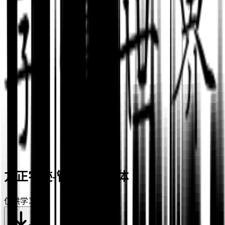
方正字迹-管峻楷书繁体
仅供学习