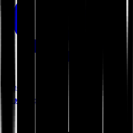
查看详情
方正苏新诗柳楷繁体