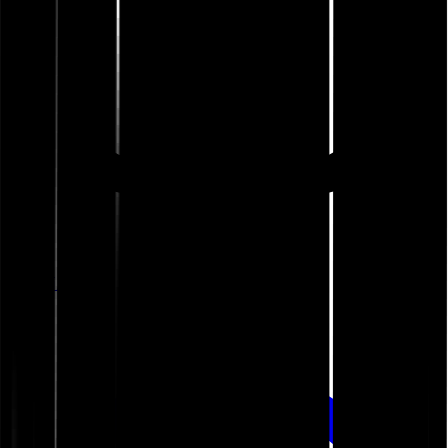
229
免费商用