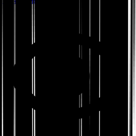
方正行楷繁体