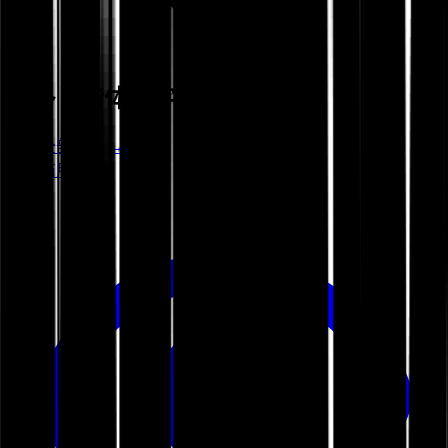
更多「楷体」字体
查看全部分类 →
免费商用