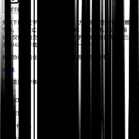
立即下载
免费下载方正字迹-管峻楷书繁体（方正字迹-管峻楷書繁體）
字体，TTF格式，约7.19MB。分类：方正字体。适用：楷
体。仅供学习交流。也可搜：方正字迹-管峻楷書繁體。已浏
览1816次，下载69次，在线预览后一键下载。
授权协议：
商业字体，仅供学习交流，禁止商用
#
楷体
同分类更多字体：
方正字体
→
1816
浏览次数
69
下载次数
7.19
MB 文件大小
TTF