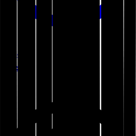
查看详情
霞鹜文楷