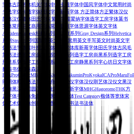
字体
古风字体
机关字体
中文卡通字体
中国风字体
中文常用时尚
书法字体
卡通字体
微软字体
新蒂字体
方正简体
方正繁体
汉仪
简体
汉仪繁体
田氏字体
繁体字库
蒙纳字体
造字工房字体
篆书
字体
常用中文
商用字体
常用商用字体
思源字体
英文字体
AkzidenzGrotesk经典系列
DIDOT系列
Gray Design系列
Helvetica
系列
Structr系列
国际范英文字体
常用英文
手写英文
时尚英文字
体
书法字体库
叶根友字体
微软字体库
新蒂字体
田氏字体
古风毛
笔书法
造字工房
造字工房典黑系列
造字工房尚黑系列
造字工房
形黑系列
造字工房悦黑系列
造字工房静黑系列
字心坊
日文字体
教科书体
日本森泽
FolkPro
GothicMB101Pr5
JunPro
KakuminPro
KyokaICAPro
MaruFoP
明朝体
昭和书法字体
白舟字体
汉仪字体
汉仪刚艺体
汉仪文黑
汉
仪旗黑
汉仪润圆
汉仪铁线黑
汉仪新字体
MHGHagoromoTHK
方
正字体
手写体
免费商用
黑体
像素体
Test Category
楷体
等宽体
宋
体
艺术体
圆体
创意字体
像素字体
书法
书法体