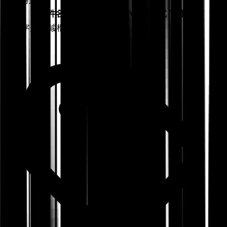
文件格式
文件名
文件大小
文件格式
下载次数
7.19
MB
TTF
69
方正字迹-管峻楷书繁体
.ttf