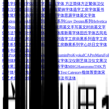
书法字体
卡通字体
微软字体
新蒂字体
方正简体
方正繁体
汉仪
简体
汉仪繁体
田氏字体
繁体字库
蒙纳字体
造字工房字体
篆书
字体
常用中文
商用字体
常用商用字体
思源字体
英文字体
AkzidenzGrotesk经典系列
DIDOT系列
Gray Design系列
Helvetica
系列
Structr系列
国际范英文字体
常用英文
手写英文
时尚英文字
体
书法字体库
叶根友字体
微软字体库
新蒂字体
田氏字体
古风毛
笔书法
造字工房
造字工房典黑系列
造字工房尚黑系列
造字工房
形黑系列
造字工房悦黑系列
造字工房静黑系列
字心坊
日文字体
教科书体
日本森泽
FolkPro
GothicMB101Pr5
JunPro
KakuminPro
KyokaICAPro
MaruFoP
明朝体
昭和书法字体
白舟字体
汉仪字体
汉仪刚艺体
汉仪文黑
汉
仪旗黑
汉仪润圆
汉仪铁线黑
汉仪新字体
MHGHagoromoTHK
方
正字体
手写体
免费商用
黑体
像素体
Test Category
楷体
等宽体
宋
体
艺术体
圆体
创意字体
像素字体
书法
书法体