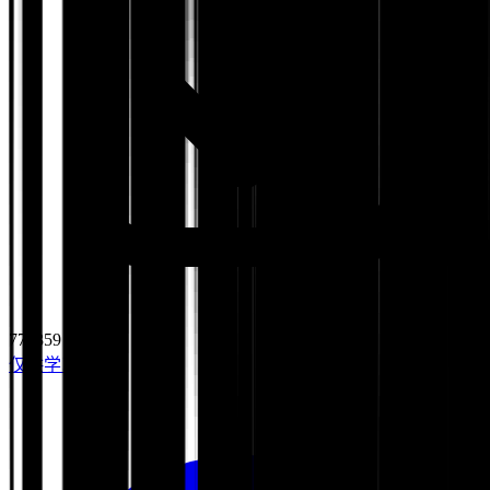
775359
仅供学习