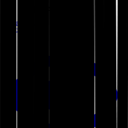
更多「圆体」字体
查看全部分类 →
仅供学习