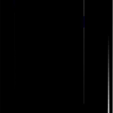
查看详情
方正细圆简体