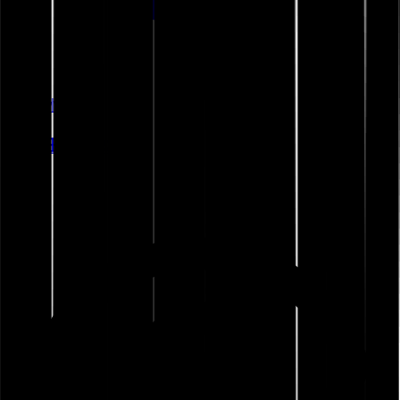
查看详情
方正细圆繁体