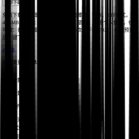
立即下载
免费下载长城细圆体繁（長城細圓體繁）字体，TTF格式，约
4.04MB。分类：繁体字库。适用：圆体。仅限个人使用。也
可搜：長城細圓體繁。已浏览3825次，下载479次，在线预览
后一键下载。
#
圆体
同分类更多字体：
繁体字库
→
3825
浏览次数
479
下载次数
4.04
MB 文件大小
TTF
文件格式
文件名
文件大小
文件格式
下载次数
4.04
MB
TTF
479
长城细圆体繁
.ttf