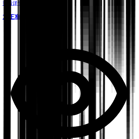
查看详情
方正准圆繁体