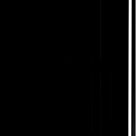
1348
仅供学习