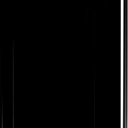
查看详情
方正细圆_GBK