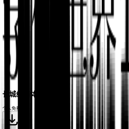
长城细圆体繁
个人免费