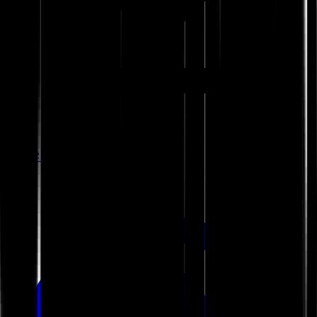
902
仅供学习