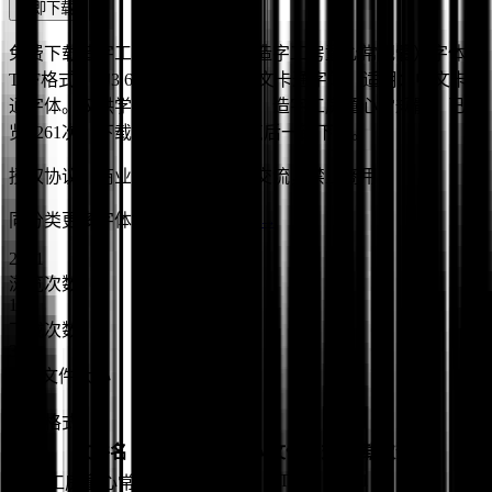
立即下载
免费下载造字工房童心常规体（造字工房童心常规體）字体，
TTF格式，约3.68MB。分类：中文卡通字体。适用：中文卡
通字体。仅供学习交流。也可搜：造字工房童心常规體。已浏
览2261次，下载181次，在线预览后一键下载。
授权协议：
商业字体，仅供学习交流，禁止商用
同分类更多字体：
中文卡通字体
→
2261
浏览次数
181
下载次数
3.68
MB 文件大小
TTF
文件格式
文件名
文件大小
文件格式
下载次数
3.68
MB
TTF
181
造字工房童心常规体
.ttf