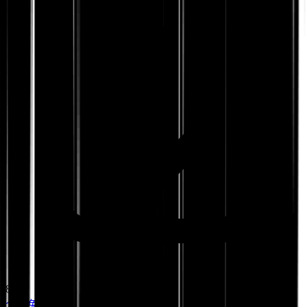
802
个人免费