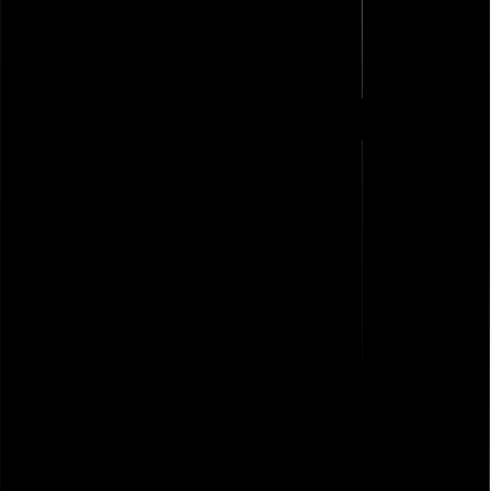
1396
个人免费