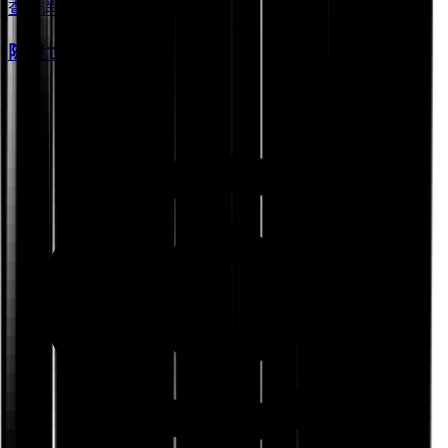
查看详情
陈继世-怪怪体