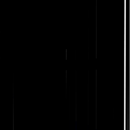
108
个人免费