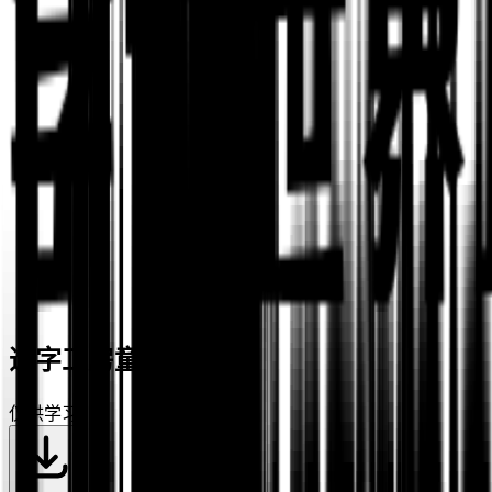
造字工房童心常规体
仅供学习