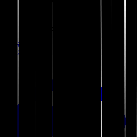
更多「圆体」字体
查看全部分类 →
仅供学习