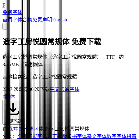
F
免费字体
首页
字体合集
免责声明
English
造字工房悦圆常规体 免费下载
造字工房悦圆常规体（造字工房悅圓常规體）
·
TTF
· 约
3.35
MB · 适用
圆体
其他检索名：
造字工房悅圓常规體
2397
次浏览
86
次下载
中文卡通字体
#
圆体
立即下载
首页
/
中文卡通字体
/
造字工房悦圆常规体
分类：
全部
万能字体
方正排版
隶书字体
篆文字体
数字字体
拼音