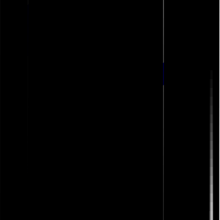
查看详情
方正细圆简体