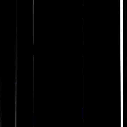
411
仅供学习