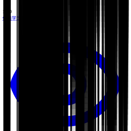
1660
仅供学习