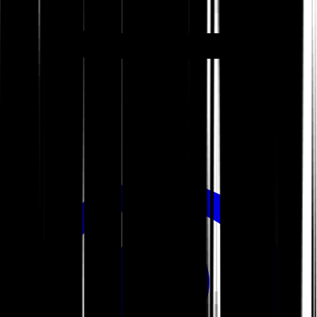
1321
仅供学习