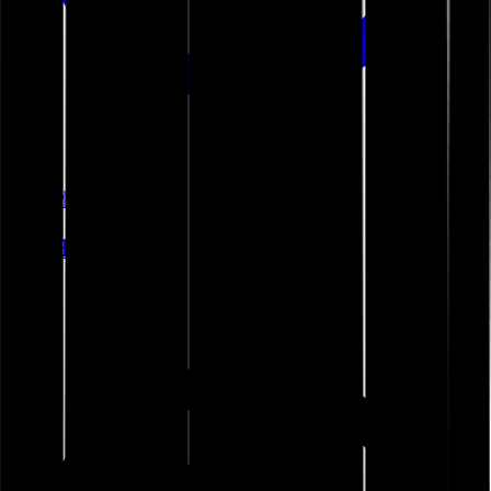
查看详情
方正细圆繁体