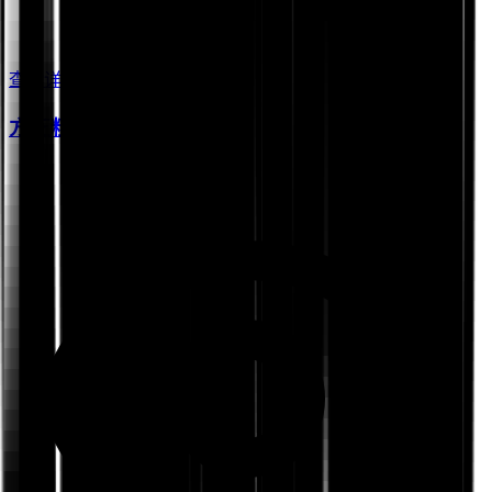
查看详情
方正粗圆繁体