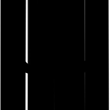
651
个人免费