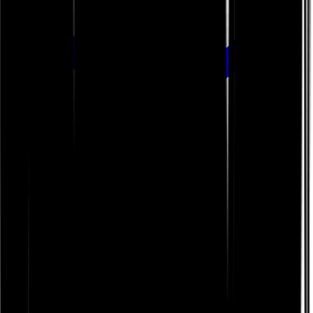
查看详情
白舟桜花書体
白舟字体