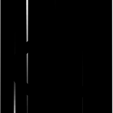
白舟楷书
白舟字体