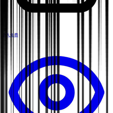
70
个人免费