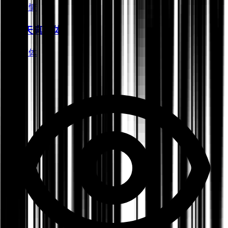
查看详情
白舟天真書体
白舟字体