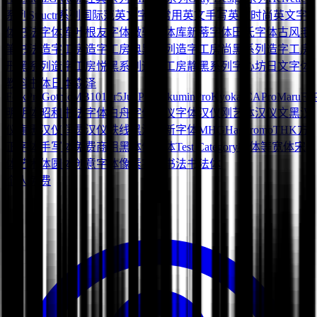
系列
Structr系列
国际范英文字体
常用英文
手写英文
时尚英文字
体
书法字体库
叶根友字体
微软字体库
新蒂字体
田氏字体
古风毛
笔书法
造字工房
造字工房典黑系列
造字工房尚黑系列
造字工房
形黑系列
造字工房悦黑系列
造字工房静黑系列
字心坊
日文字体
教科书体
日本森泽
FolkPro
GothicMB101Pr5
JunPro
KakuminPro
KyokaICAPro
MaruFoP
明朝体
昭和书法字体
白舟字体
汉仪字体
汉仪刚艺体
汉仪文黑
汉
仪旗黑
汉仪润圆
汉仪铁线黑
汉仪新字体
MHGHagoromoTHK
方
正字体
手写体
免费商用
黑体
像素体
Test Category
楷体
等宽体
宋
体
艺术体
圆体
创意字体
像素字体
书法
书法体
个人免费