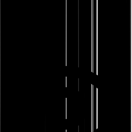
查看详情
白舟极太楷书
白舟字体