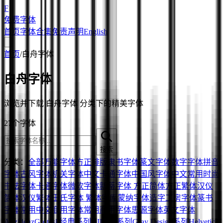
F
免费字体
首页
字体合集
免责声明
English
首页
/
白舟字体
白舟字体
浏览并下载
白舟字体
分类下的精美字体
27
个字体
搜索
分类：
全部
万能字体
方正排版
隶书字体
篆文字体
数字字体
拼音
字体
古风字体
机关字体
中文卡通字体
中国风字体
中文常用时尚
书法字体
卡通字体
微软字体
新蒂字体
方正简体
方正繁体
汉仪
简体
汉仪繁体
田氏字体
繁体字库
蒙纳字体
造字工房字体
篆书
字体
常用中文
商用字体
常用商用字体
思源字体
英文字体
AkzidenzGrotesk经典系列
DIDOT系列
Gray Design系列
Helvetica