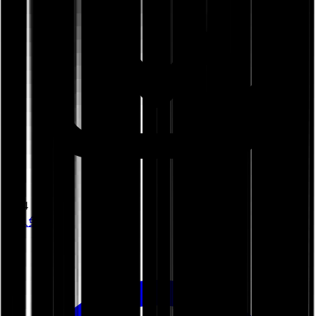
1714
个人免费