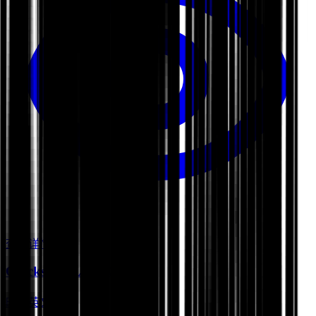
查看详情
Quicksand Light Oblique
时尚英文字体