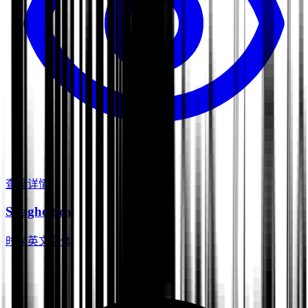
查看详情
Spaghettica
时尚英文字体