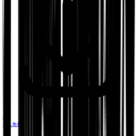
27
个人免费