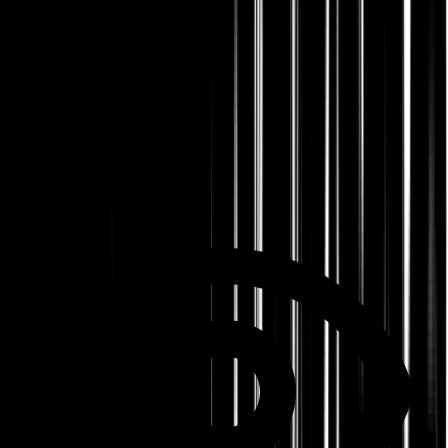
查看详情
Quilted Butterfly
时尚英文字体