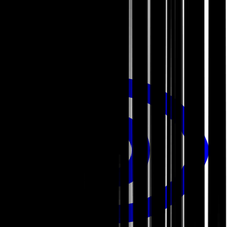
48
个人免费