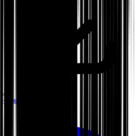
43
个人免费