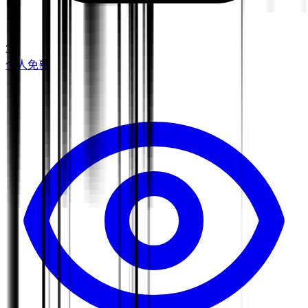
36
个人免费