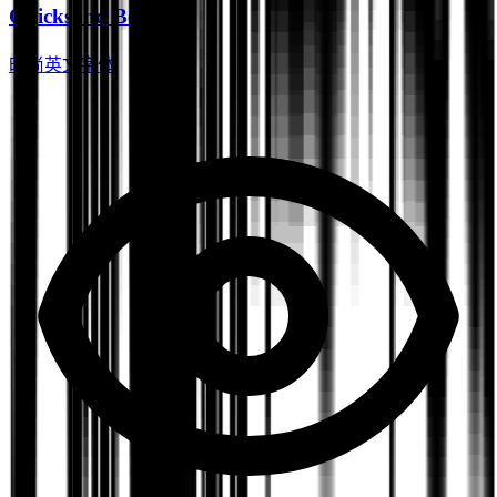
Quicksand Bold
时尚英文字体