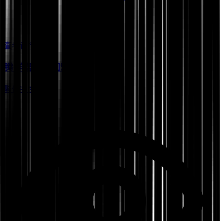
查看详情
腾祥嘉丽纤圆繁
繁体字库