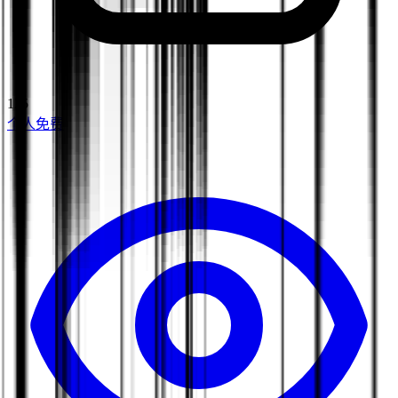
125
个人免费