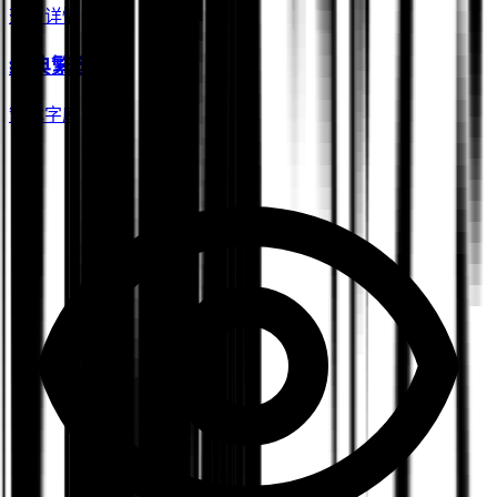
查看详情
经典繁圆新
繁体字库