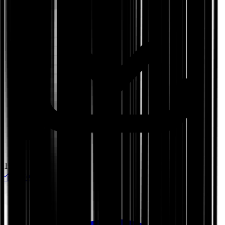
152
个人免费