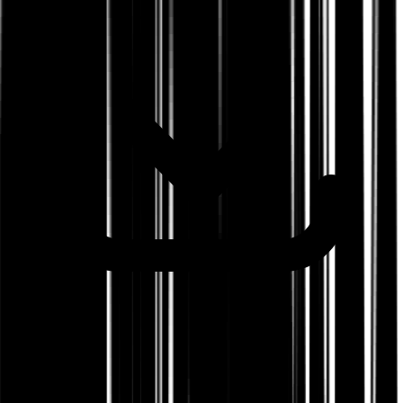
251
个人免费