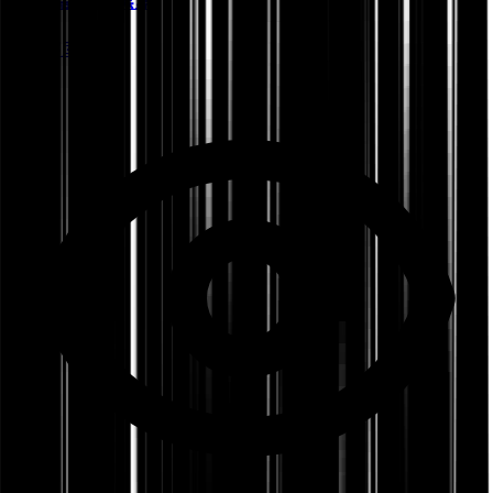
腾祥嘉丽细黑繁
繁体字库