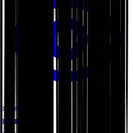
查看详情
腾祥嘉丽中圆繁